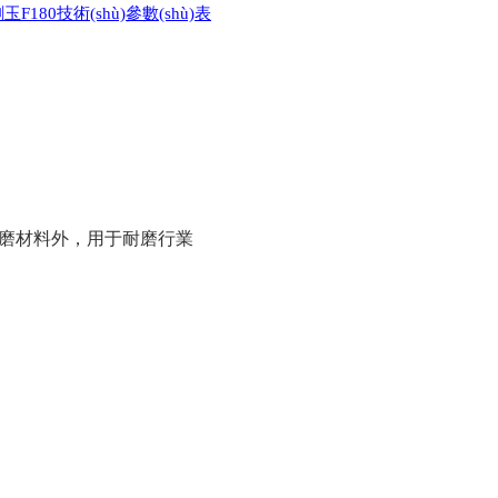
玉F180技術(shù)參數(shù)表
的研磨材料外，用于耐磨行業